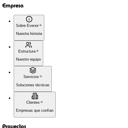
Información de Contacto
Av. de la República Argentina, 27 41011 Sevilla,
España
info@evenor-tech.com
+34 954 035 047
Newsletter
Mantente al día con nuestros últimos proyectos y
avances en tecnología sostenible.
©
2026
Evenor-Tech. Todos los derechos reservados.
Aviso Legal
Política de privacidad
Cookies
¡Mantente informado!