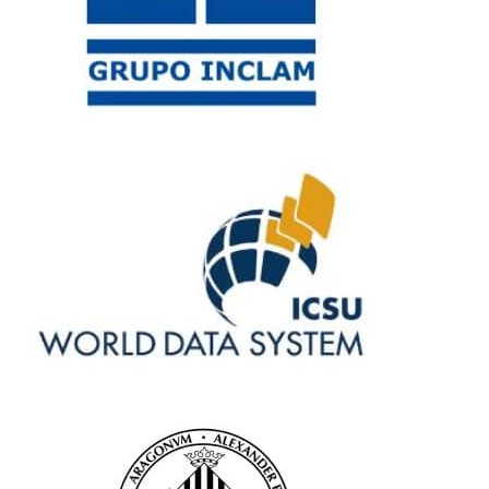
Descargar memoria ambiental
Innovación
Tecnología avanzada para desafíos del futuro
Empresa
Sobre Evenor
Nuestra historia
Estructura
Nuestro equipo
Servicios