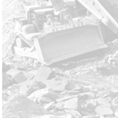
"
I am highly impressed with Evenor tech's
services... Their solutions for soil use and
protection are top‑notch. The team is
professional, efficient, and reliable. I would
highly recommend Evenor tech…
"
PD
Paul Donaldson
Trustburn
Organizaciones
que confían en nosotros