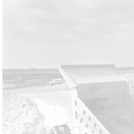
sostenible
Más información
Contactar
TESTIMONIOS
La experiencia de nuestros
clientes
Descubre cómo nuestras soluciones han ayudado a
organizaciones de distintos sectores a mejorar la gestión y
protección del suelo.
95%
Clientes satisfechos
120+
Proyectos completados